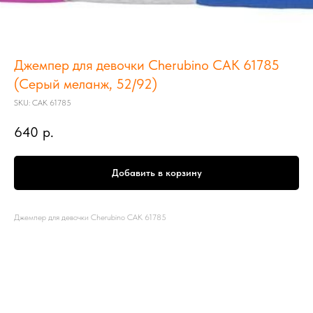
Джемпер для девочки Cherubino CAК 61785
(Серый меланж, 52/92)
SKU:
CAК 61785
640
р.
Добавить в корзину
Джемпер для девочки Cherubino CAК 61785