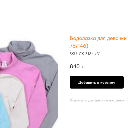
Водолазка для девочки
76/146)
SKU:
СК 3184 к31
840
р.
Добавить в корзину
Водолазка для девочки школьная 