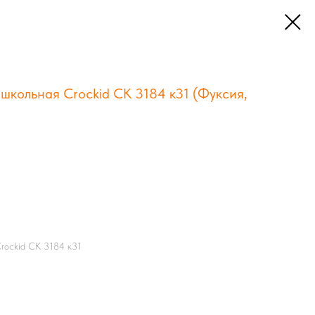
 школьная Crockid СК 3184 к31 (Фуксия,
Crockid СК 3184 к31