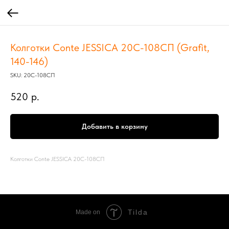
Колготки Conte JESSICA 20С-108СП (Grafit,
140-146)
SKU:
20С-108СП
520
р.
Добавить в корзину
Колготки Conte JESSICA 20С-108СП
Tilda
Made on