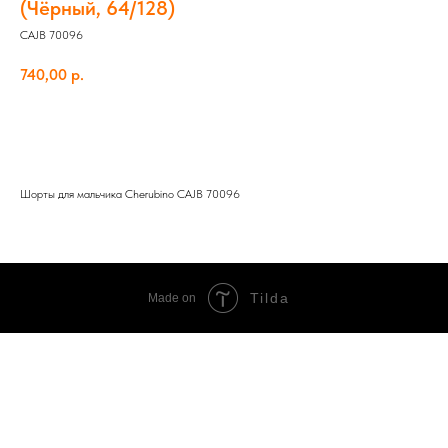
(Чёрный, 64/128)
CAJB 70096
740,00
р.
Добавить в корзину
Шорты для мальчика Cherubino CAJB 70096
Tilda
Made on