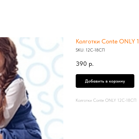
Колготки Conte ONLY 1
SKU:
12С-18СП
390
р.
Добавить в корзину
Колготки Conte ONLY 12С-18СП