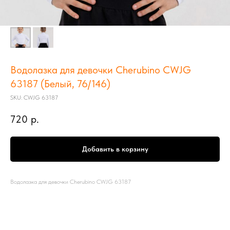
Водолазка для девочки Cherubino CWJG
63187 (Белый, 76/146)
SKU:
CWJG 63187
720
р.
Добавить в корзину
Водолазка для девочки Cherubino CWJG 63187