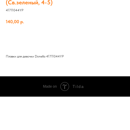
(Св.зеленый, 4-5)
41711044YP
140,00
р.
Добавить в корзину
Плавки для девочки Donella 41711044YP
Tilda
Made on