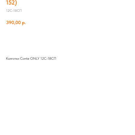
152)
12С-18СП
390,00
р.
Добавить в корзину
Колготки Conte ONLY 12С-18СП