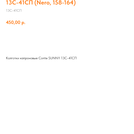
13С-41СП (Nero, 158-164)
13С-41СП
450,00
р.
Добавить в корзину
Колготки капроновые Conte SUNNY 13С-41СП