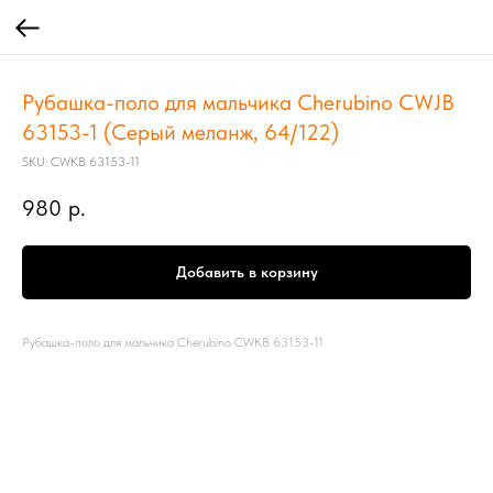
Рубашка-поло для мальчика Cherubino CWJB
63153-1 (Серый меланж, 64/122)
SKU:
CWKB 63153-11
980
р.
Добавить в корзину
Рубашка-поло для мальчика Cherubino CWKB 63153-11