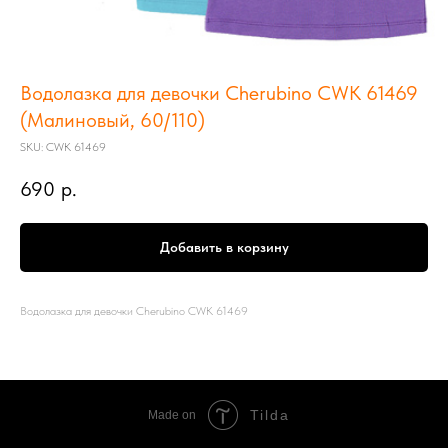
Водолазка для девочки Cherubino CWK 61469
(Малиновый, 60/110)
SKU:
CWK 61469
690
р.
Добавить в корзину
Водолазка для девочки Cherubino CWK 61469
Tilda
Made on