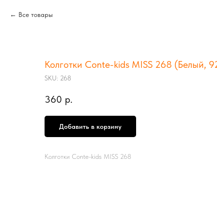
Все товары
Колготки Conte-kids MISS 268 (Белый, 9
SKU:
268
360
р.
Добавить в корзину
Колготки Conte-kids MISS 268