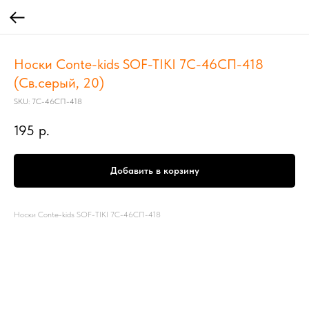
Носки Conte-kids SOF-TIKI 7С-46СП-418
(Св.серый, 20)
SKU:
7С-46СП-418
195
р.
Добавить в корзину
Носки Conte-kids SOF-TIKI 7С-46СП-418