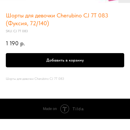
Шорты для девочки Cherubino CJ 7Т 083
(Фуксия, 72/140)
SKU:
CJ 7Т 083
1 190
р.
Добавить в корзину
Шорты для девочки Cherubino CJ 7Т 083
Tilda
Made on