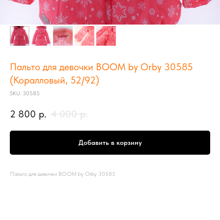
Пальто для девочки BOOM by Orby 30585
(Коралловый, 52/92)
SKU:
30585
2 800
р.
4 000
р.
Добавить в корзину
Пальто для девочки BOOM by Orby 30585