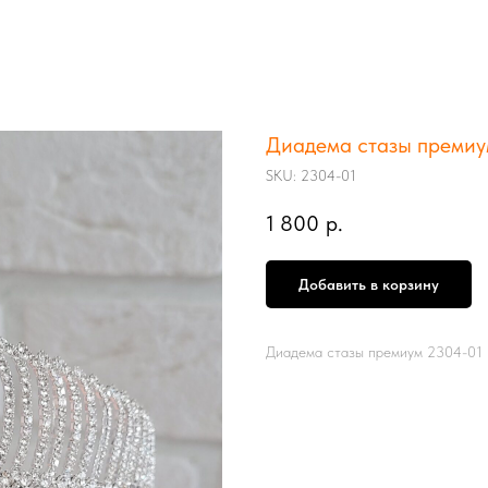
Диадема стазы премиу
SKU:
2304-01
1 800
р.
Добавить в корзину
Диадема стазы премиум 2304-01