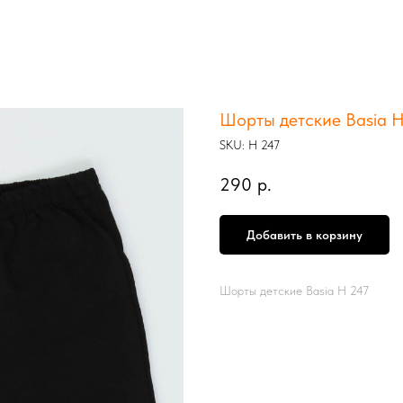
Шорты детские Basia Н
SKU:
Н 247
290
р.
Добавить в корзину
Шорты детские Basia Н 247