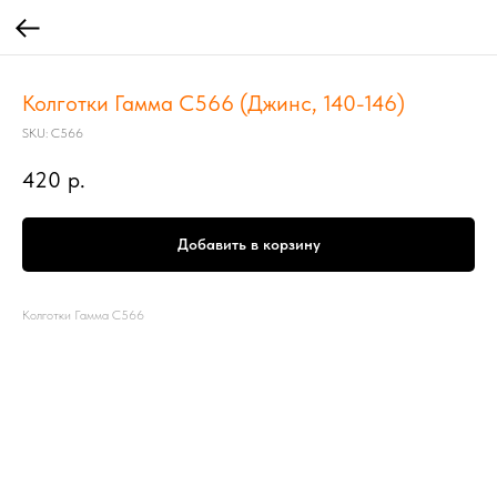
Колготки Гамма С566 (Джинс, 140-146)
SKU:
С566
420
р.
Добавить в корзину
Колготки Гамма С566