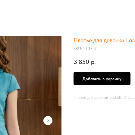
Платье для девочки La
SKU:
2Т37-3
3 850
р.
Добавить в корзину
Платье для девочки Ladetto 2Т37-