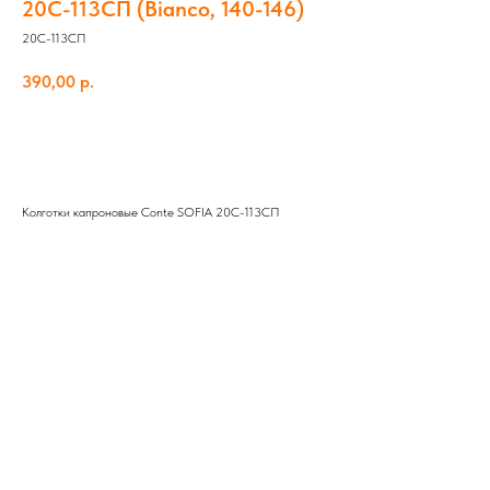
20С-113СП (Bianco, 140-146)
20С-113СП
390,00
р.
Добавить в корзину
Колготки капроновые Conte SOFIA 20С-113СП