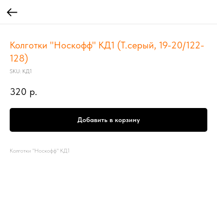
Колготки "Носкофф" КД1 (Т.серый, 19-20/122-
128)
SKU:
КД1
320
р.
Добавить в корзину
Колготки "Носкофф" КД1