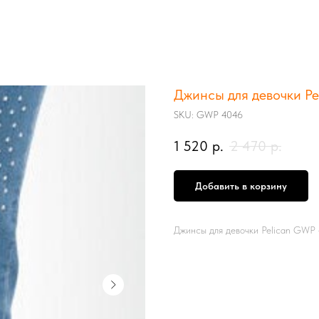
Джинсы для девочки Pe
SKU:
GWP 4046
1 520
р.
2 470
р.
Добавить в корзину
Джинсы для девочки Pelican GWP