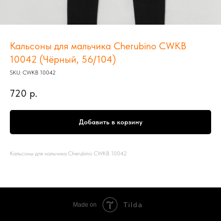
Кальсоны для мальчика Cherubino CWKB
10042 (Чёрный, 56/104)
SKU:
CWKB 10042
720
р.
Добавить в корзину
Кальсоны для мальчика Cherubino CWKB 10042
Tilda
Made on