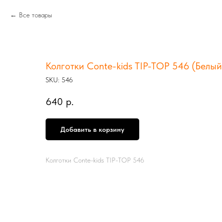
Все товары
Колготки Conte-kids TIP-TOP 546 (Белый
SKU:
546
640
р.
Добавить в корзину
Колготки Conte-kids TIP-TOP 546