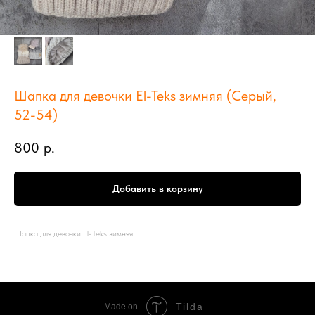
Шапка для девочки El-Teks зимняя (Серый,
52-54)
800
р.
Добавить в корзину
Шапка для девочки El-Teks зимняя
Tilda
Made on