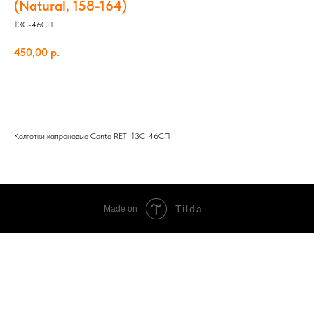
(Natural, 158-164)
13С-46СП
450,00
р.
Добавить в корзину
Колготки капроновые Conte RETI 13С-46СП
Tilda
Made on