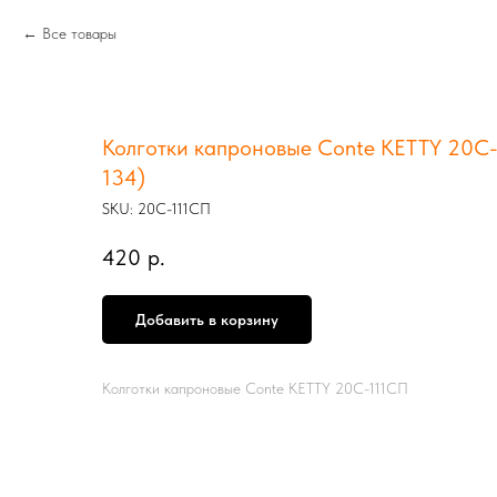
Все товары
Колготки капроновые Conte KETTY 20С-1
134)
SKU:
20С-111СП
420
р.
Добавить в корзину
Колготки капроновые Conte KETTY 20С-111СП