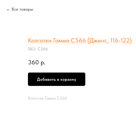
Все товары
Колготки Гамма С566 (Джинс, 116-122)
SKU:
С566
360
р.
Добавить в корзину
Колготки Гамма С566