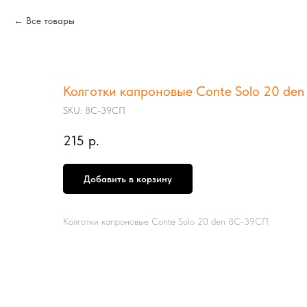
Все товары
Колготки капроновые Conte Solo 20 den
SKU:
8С-39СП
215
р.
Добавить в корзину
Колготки капроновые Conte Solo 20 den 8С-39СП