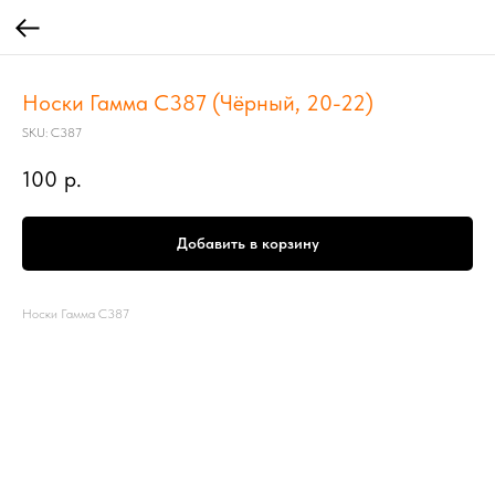
Носки Гамма С387 (Чёрный, 20-22)
SKU:
С387
100
р.
Добавить в корзину
Носки Гамма С387