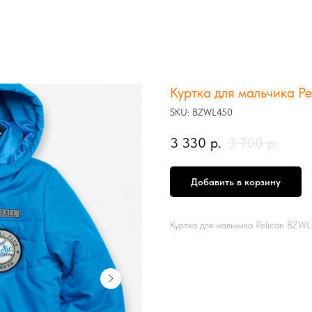
Куртка для мальчика P
SKU:
BZWL450
3 330
р.
3 700
р.
Добавить в корзину
Куртка для мальчика Pelican BZW