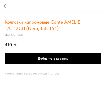
Колготки капроновые Conte AMELIE
17С-12СП (Nero, 158-164)
SKU:
17С-12СП
410
р.
Добавить в корзину
Колготки капроновые Conte AMELIE 17С-12СП