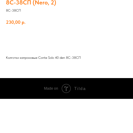
8С-38СП (Nero, 2)
8С-38СП
230,00
р.
Добавить в корзину
Колготки капроновые Conte Solo 40 den 8С-38СП
Tilda
Made on