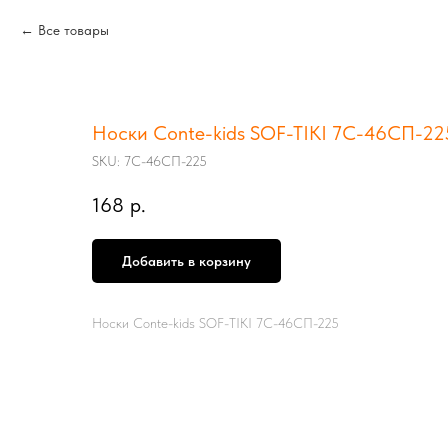
Все товары
Носки Conte-kids SOF-TIKI 7С-46СП-22
SKU:
7С-46СП-225
168
р.
Добавить в корзину
Носки Conte-kids SOF-TIKI 7С-46СП-225