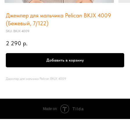
Джемпер для мальчика Pelican BKJX 4009
(Бежевый, 7/122)
SKU:
BKJX 4009
2 290
р.
Добавить в корзину
Джемпер для мальчика Pelican BKJX 4009
Tilda
Made on