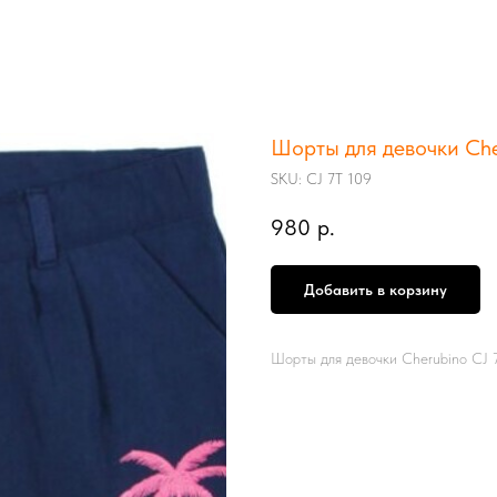
Шорты для девочки Cher
SKU:
CJ 7Т 109
980
р.
Добавить в корзину
Шорты для девочки Cherubino CJ 