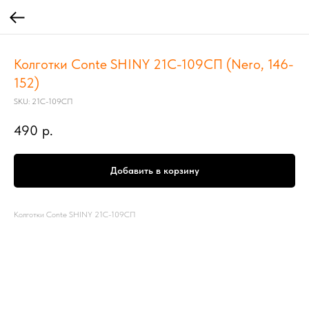
Колготки Conte SHINY 21С-109СП (Nero, 146-
152)
SKU:
21С-109СП
490
р.
Добавить в корзину
Колготки Conte SHINY 21С-109СП