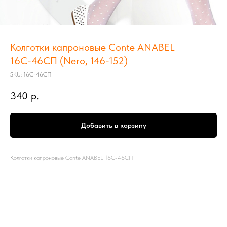
Колготки капроновые Conte ANABEL
16С-46СП (Nero, 146-152)
SKU:
16С-46СП
340
р.
Добавить в корзину
Колготки капроновые Conte ANABEL 16С-46СП