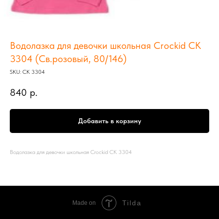
Водолазка для девочки школьная Crockid СК
3304 (Св.розовый, 80/146)
SKU:
СК 3304
840
р.
Добавить в корзину
Водолазка для девочки школьная Crockid СК 3304
Tilda
Made on