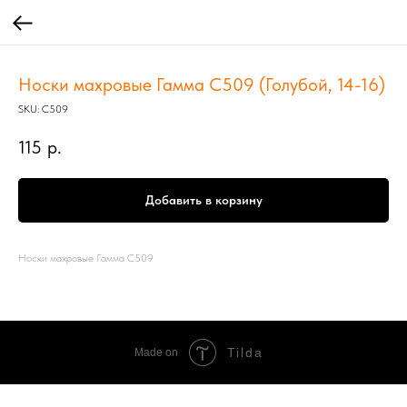
Носки махровые Гамма С509 (Голубой, 14-16)
SKU:
С509
115
р.
Добавить в корзину
Носки махровые Гамма С509
Tilda
Made on