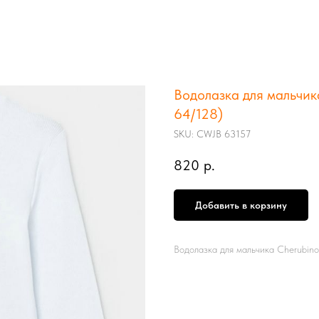
Водолазка для мальчик
64/128)
SKU:
CWJB 63157
820
р.
Добавить в корзину
Водолазка для мальчика Cherubi