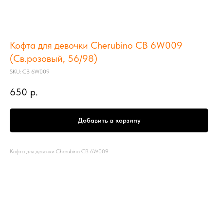
Кофта для девочки Cherubino СB 6W009
(Св.розовый, 56/98)
SKU:
СB 6W009
650
р.
Добавить в корзину
Кофта для девочки Cherubino СB 6W009