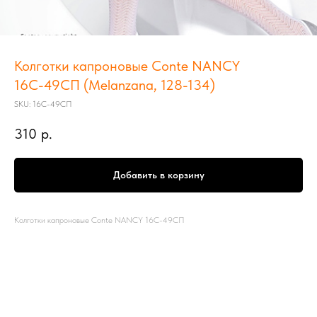
Колготки капроновые Conte NANCY
16С-49СП (Melanzana, 128-134)
SKU:
16С-49СП
310
р.
Добавить в корзину
Колготки капроновые Conte NANCY 16С-49СП