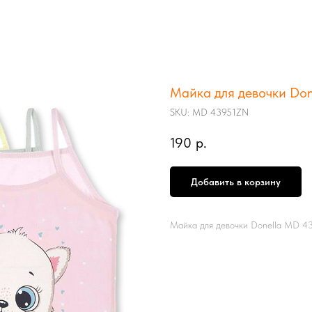
Майка для девочки Don
SKU:
MD 43951ZN
190
р.
Добавить в корзину
Майка для девочки Donella MD 