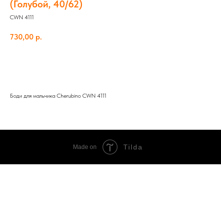
(Голубой, 40/62)
CWN 4111
730,00
р.
Добавить в корзину
Боди для мальчика Cherubino CWN 4111
Tilda
Made on