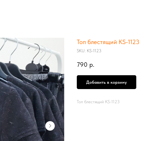
Топ блестящий KS-1123
SKU:
KS-1123
790
р.
Добавить в корзину
Топ блестящий KS-1123