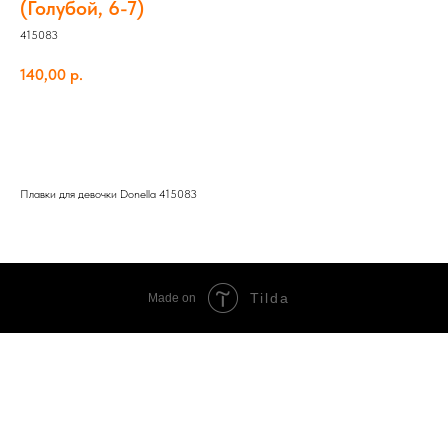
(Голубой, 6-7)
415083
140,00
р.
Добавить в корзину
Плавки для девочки Donella 415083
Tilda
Made on