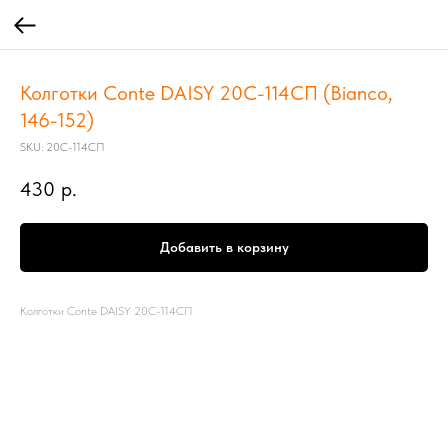
Колготки Conte DAISY 20С-114СП (Bianco,
146-152)
SKU:
20С-114СП
430
р.
Добавить в корзину
Колготки Conte DAISY 20С-114СП