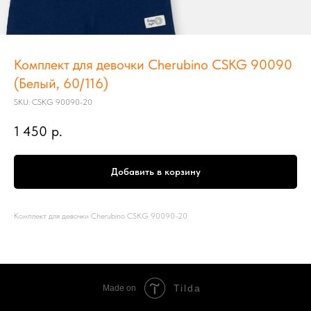
Комплект для девочки Cherubino CSKG 90090
(Белый, 60/116)
SKU:
CSKG 90090-20
1 450
р.
Добавить в корзину
Комплект для девочки Cherubino CSKG 90090-20
Tilda
Made on