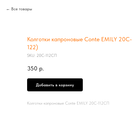
Все товары
Колготки капроновые Conte EMILY 20С-1
122)
SKU:
20С-112СП
350
р.
Добавить в корзину
Колготки капроновые Conte EMILY 20С-112СП